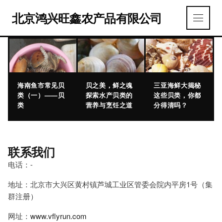
北京鸿兴旺鑫农产品有限公司
海南鱼市常见贝
贝之美，鲜之魂
三亚海鲜大揭秘
类（一）——贝
探索水产贝类的
这些贝类，你都
类
营养与烹饪之道
分得清吗？
联系我们
电话：-
地址：北京市大兴区黄村镇芦城工业区管委会院内平房1号（集
群注册）
网址：
www.vflyrun.com