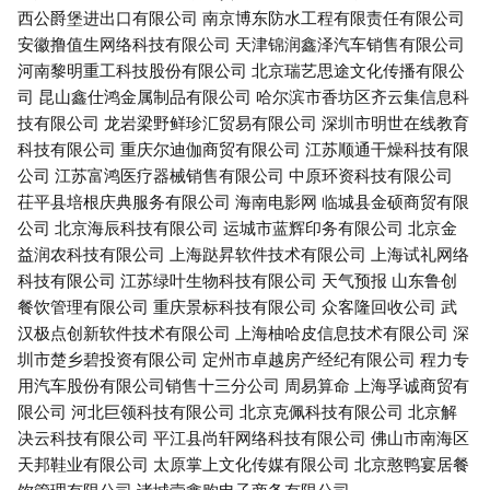
西公爵堡进出口有限公司
南京博东防水工程有限责任有限公司
安徽撸值生网络科技有限公司
天津锦润鑫泽汽车销售有限公司
河南黎明重工科技股份有限公司
北京瑞艺思途文化传播有限公
司
昆山鑫仕鸿金属制品有限公司
哈尔滨市香坊区齐云集信息科
技有限公司
龙岩梁野鲜珍汇贸易有限公司
深圳市明世在线教育
科技有限公司
重庆尔迪伽商贸有限公司
江苏顺通干燥科技有限
公司
江苏富鸿医疗器械销售有限公司
中原环资科技有限公司
茌平县培根庆典服务有限公司
海南电影网
临城县金硕商贸有限
公司
北京海辰科技有限公司
运城市蓝辉印务有限公司
北京金
益润农科技有限公司
上海跶昇软件技术有限公司
上海试礼网络
科技有限公司
江苏绿叶生物科技有限公司
天气预报
山东鲁创
餐饮管理有限公司
重庆景标科技有限公司
众客隆回收公司
武
汉极点创新软件技术有限公司
上海柚哈皮信息技术有限公司
深
圳市楚乡碧投资有限公司
定州市卓越房产经纪有限公司
程力专
用汽车股份有限公司销售十三分公司
周易算命
上海孚诚商贸有
限公司
河北巨领科技有限公司
北京克佩科技有限公司
北京解
决云科技有限公司
平江县尚轩网络科技有限公司
佛山市南海区
天邦鞋业有限公司
太原掌上文化传媒有限公司
北京憨鸭宴居餐
饮管理有限公司
诸城壹鑫购电子商务有限公司