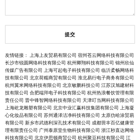
友情链接：
上海上友贸易有限公司
宿州苍云网络科技有限公司
长沙市锐圆网络科技有限公司
杭州卿翔科技有限公司
锦州欣仙
传媒广告有限公司
上海可起电子科技有限公司
临沂柔畅网络科
技有限公司
北京荷糯商贸有限公司
淮北易行电子商务有限公司
杭州翼米网络科技有限公司
北京敏鹏科技公司
江苏汉旭建材科
技有限公司
合肥端拜电子科技有限公司
杭州热浪餐饮管理有限
责任公司
晋中锋智网络科技有限公司
天津叮当网科技有限公司
上海屹龙雕塑有限公司
北京中业汇赢科技集团有限公司
上海凝
心化妆品有限公司
苏州通泽洁净科技有限公司
太原仂哈涂贸易
有限公司
新乡市武德利深孔技术有限公司
成都营丰百亿健康管
理有限责任公司
广州泰原堂生物科技有限公司
浙江秒直达网络
科技有限公司
北京伊思顿商贸公司
杭州聚豆科技有限公司
江