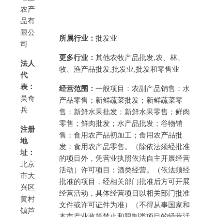
农产
品有
限公
所属行业：
批发业
司
更多行业：
其他农牧产品批发,农、林、
法人
牧、渔产品批发,批发业,批发和零售业
代
表：
经营范围：
一般项目：农副产品销售；水
吴奇
产品零售；新鲜蔬菜批发；新鲜蔬菜零
兵
售；新鲜水果批发；新鲜水果零售；鲜肉
零售；鲜肉批发；水产品批发；谷物销
注册
售；食用农产品初加工；食用农产品批
地
发；食用农产品零售。（除依法须经批准
址：
的项目外，凭营业执照依法自主开展经营
北京
活动）许可项目：酒类经营。（依法须经
市大
批准的项目，经相关部门批准后方可开展
兴区
经营活动，具体经营项目以相关部门批准
黄村
文件或许可证件为准）（不得从事国家和
镇芦
本市产业政策禁止和限制类项目的经营活